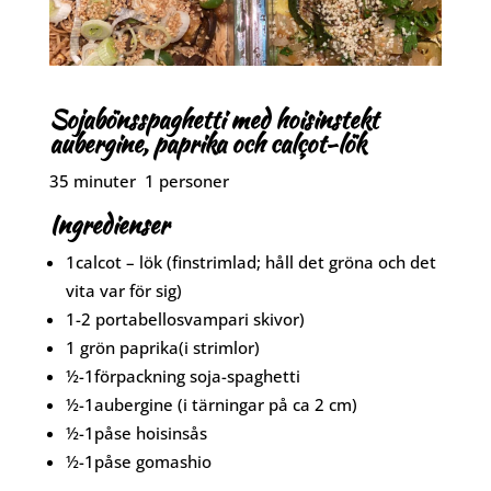
Sojabönsspaghetti med hoisinstekt
aubergine, paprika och calçot-lök
35 minuter 1 personer
Ingredienser
1
calcot – lök (finstrimlad; håll det gröna och det
vita var för sig)
1-2 portabellosvampari skivor)
1
grön paprika
(i strimlor)
½-1
förpackning
soja-spaghetti
½-1
aubergine (i tärningar på ca 2 cm)
½-1
påse
hoisinsås
½-1
påse
gomashio