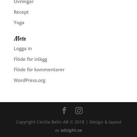
Övningar
Recept
Yoga
Meta
Logga in
Flöde för inlägg
Flöde för kommentarer
WordPress.org
Copyright Cecilia Belin AB © 2018 | Design & layout
av
adsight.se